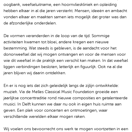
oogbank, weefseluitname, een hoornvlieskliniek en opleiding
hebben elkaar in al die jaren versterkt. Mensen, ideeën en ambacht
vonden elkaar en maakten samen iets mogelijk dat groter was dan
de afzonderlijke onderdelen.
De vormen veranderden in de loop van de tijd. Sommige
activiteiten kwamen tot bloei, andere kregen een nieuwe
bestemming. Wat steeds is gebleven, is de aandacht voor het
donorweefsel dat wij mogen ontvangen en voor de mensen voor
wie dit weefsel in de praktijk een verschil kan maken. In dat weefsel
liggen verbindingen besloten, letterlijk en figuurlijk. Ook na al die
jaren blijven wij daarin ontdekken.
En er is nog iets dat zich geleidelijk langs de zijlijn ontwikkelde:
muziek. Via de Melles Classical Music Foundation groeide een
jaarlijkse concerttraditie rond nieuwe composities en getalenteerde
musici. In Delft kunnen we daar nu ook in eigen huis ruimte aan
geven. Een plek voor concerten en ontmoetingen, waar
verschillende werelden elkaar mogen raken.
Wij voelen ons bevoorrecht ons werk te mogen voortzetten in een